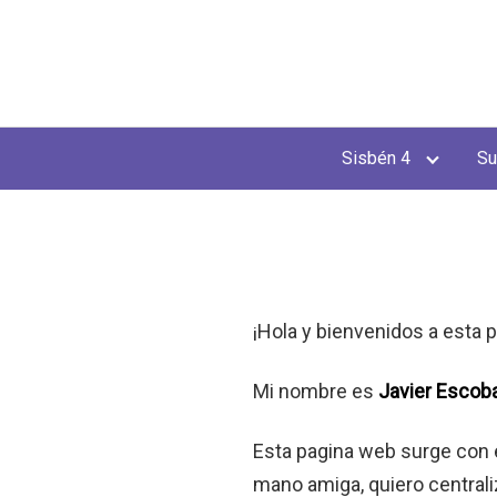
Saltar
al
contenido
Sisbén 4
Su
¡Hola y bienvenidos a esta p
Mi nombre es
Javier Escob
Esta pagina web surge con e
mano amiga, quiero centrali