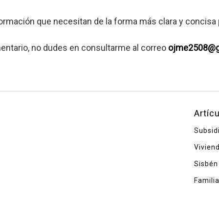
formación que necesitan de la forma más clara y concisa 
mentario, no dudes en consultarme al correo
ojme2508@g
Artíc
Subsid
Vivien
Sisbén
Famili