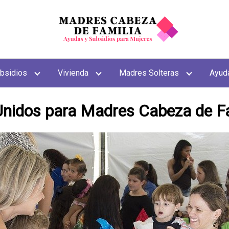
bsidios
Vivienda
Madres Solteras
Ayud
nidos para Madres Cabeza de F