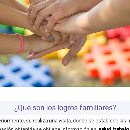
¿Qué son los logros familiares?​
ormente, se realiza una visita, donde se establece las 
mación obtenida se obtiene información en,
salud, trabajo