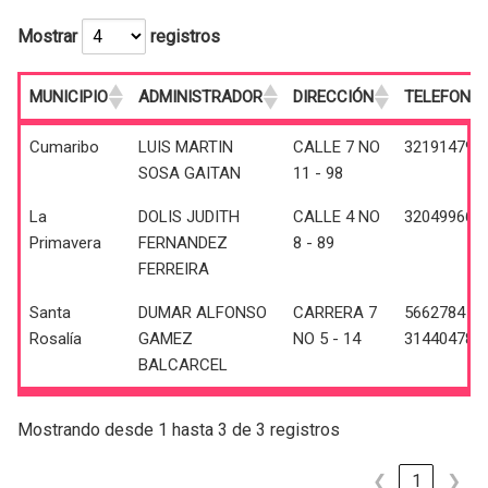
Mostrar
registros
MUNICIPIO
ADMINISTRADOR
DIRECCIÓN
TELEFONO
MUNICIPIO
ADMINISTRADOR
DIRECCIÓN
TELEFONO
Cumaribo
LUIS MARTIN
CALLE 7 NO
321914797
SOSA GAITAN
11 - 98
La
DOLIS JUDITH
CALLE 4 NO
320499662
Primavera
FERNANDEZ
8 - 89
FERREIRA
Santa
DUMAR ALFONSO
CARRERA 7
5662784 -
Rosalía
GAMEZ
NO 5 - 14
314404780
BALCARCEL
Mostrando desde 1 hasta 3 de 3 registros
❮
1
❯