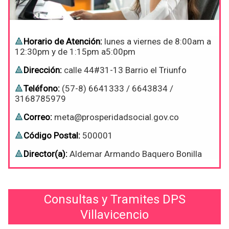
Horario de Atención:
lunes a viernes de 8:00am a
12:30pm y de 1:15pm a5:00pm
Dirección:
calle 44#31-13 Barrio el Triunfo
Teléfono:
(57-8) 6641333 / 6643834 /
3168785979
Correo:
meta@prosperidadsocial.gov.co
Código Postal:
500001
Director(a):
Aldemar Armando Baquero Bonilla
Consultas y Tramites DPS
Villavicencio