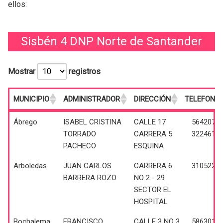
ellos:
Sisbén 4 DNP Norte de Santander
Mostrar
registros
MUNICIPIO
ADMINISTRADOR
DIRECCIÓN
TELEFONO
MUNICIPIO
ADMINISTRADOR
DIRECCIÓN
TELEFON
Ábrego
ISABEL CRISTINA
CALLE 17
5642072 
TORRADO
CARRERA 5
3224619
PACHECO
ESQUINA
Arboledas
JUAN CARLOS
CARRERA 6
3105220
BARRERA ROZO
NO 2 - 29
SECTOR EL
HOSPITAL
Bochalema
FRANCISCO
CALLE 3 NO 3
5863014 