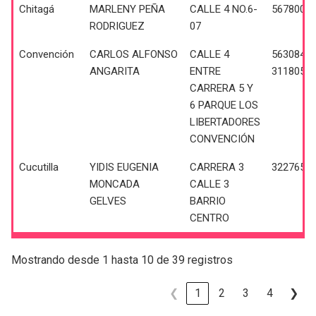
Chitagá
MARLENY PEÑA
CALLE 4 NO.6-
5678002
RODRIGUEZ
07
Convención
CARLOS ALFONSO
CALLE 4
5630840 
ANGARITA
ENTRE
3118054
CARRERA 5 Y
6 PARQUE LOS
LIBERTADORES
CONVENCIÓN
Cucutilla
YIDIS EUGENIA
CARRERA 3
3227650
MONCADA
CALLE 3
GELVES
BARRIO
CENTRO
Mostrando desde 1 hasta 10 de 39 registros
❮
1
2
3
4
❯