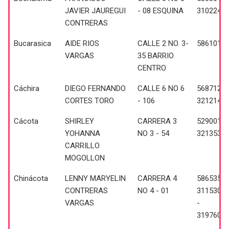
JAVIER JAUREGUI
- 08 ESQUINA
3102240
CONTRERAS
Bucarasica
AIDE RIOS
CALLE 2 NO. 3-
5861014,
VARGAS
35 BARRIO
CENTRO
Cáchira
DIEGO FERNANDO
CALLE 6 NO 6
5687121 
CORTES TORO
- 106
3212142
Cácota
SHIRLEY
CARRERA 3
5290010 
YOHANNA
NO 3 - 54
3213539
CARRILLO
MOGOLLON
Chinácota
LENNY MARYELIN
CARRERA 4
5865356 
CONTRERAS
NO 4 - 01
3115300
VARGAS
-
3197605